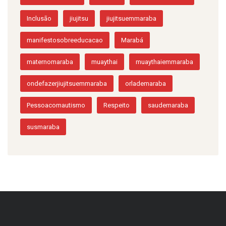
Inclusão
jiujitsu
jiujitsuemmaraba
manifestosobreeducacao
Marabá
maternomaraba
muaythai
muaythaiemmaraba
ondefazerjiujitsuemmaraba
orlademaraba
Pessoacomautismo
Respeito
saudemaraba
susmaraba