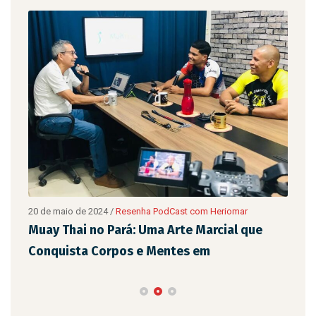
20 de maio de 2024
/
Resenha PodCast com Heriomar
20 d
são
Muay Thai no Pará: Uma Arte Marcial que
Eix
Conquista Corpos e Mentes em
de 