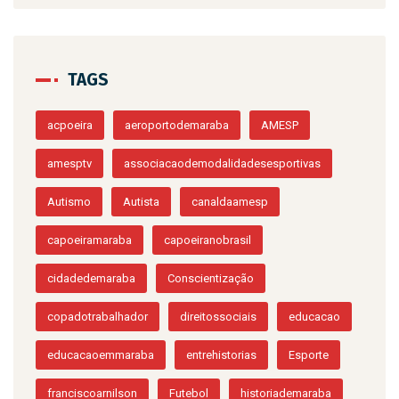
TAGS
acpoeira
aeroportodemaraba
AMESP
amesptv
associacaodemodalidadesesportivas
Autismo
Autista
canaldaamesp
capoeiramaraba
capoeiranobrasil
cidadedemaraba
Conscientização
copadotrabalhador
direitossociais
educacao
educacaoemmaraba
entrehistorias
Esporte
franciscoarnilson
Futebol
historiademaraba