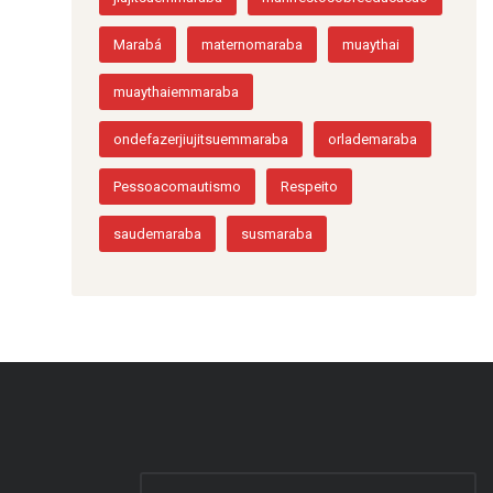
Marabá
maternomaraba
muaythai
muaythaiemmaraba
ondefazerjiujitsuemmaraba
orlademaraba
Pessoacomautismo
Respeito
saudemaraba
susmaraba