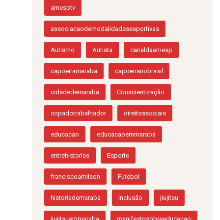
amesptv
associacaodemodalidadesesportivas
Autismo
Autista
canaldaamesp
capoeiramaraba
capoeiranobrasil
cidadedemaraba
Conscientização
copadotrabalhador
direitossociais
educacao
educacaoemmaraba
entrehistorias
Esporte
franciscoarnilson
Futebol
historiademaraba
Inclusão
jiujitsu
jiujitsuemmaraba
manifestosobreeducacao