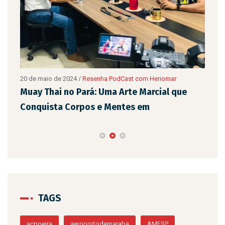
20 de maio de 2024
/
Resenha PodCast com Heriomar
20 d
são
Muay Thai no Pará: Uma Arte Marcial que
Eix
Conquista Corpos e Mentes em
de 
TAGS
acpoeira
aeroportodemaraba
AMESP