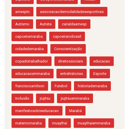
amesptv
associacaodemodalidadesesportivas
Autismo
Autista
canaldaamesp
capoeiramaraba
capoeiranobrasil
cidadedemaraba
Conscientização
copadotrabalhador
direitossociais
educacao
educacaoemmaraba
entrehistorias
Esporte
franciscoarnilson
Futebol
historiademaraba
Inclusão
jiujitsu
jiujitsuemmaraba
manifestosobreeducacao
Marabá
maternomaraba
muaythai
muaythaiemmaraba