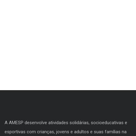
A AMESP desenvolve atividades solidárias, socioeducativas e
esportivas com crianças, jovens e adultos e suas famílias na