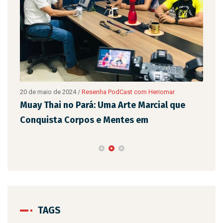
20 de maio de 2024
/
Resenha PodCast com Heriomar
20 d
são
Muay Thai no Pará: Uma Arte Marcial que
Eix
Conquista Corpos e Mentes em
de 
TAGS