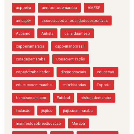
acpoeira
aeroportodemaraba
AMESP
amesptv
associacaodemodalidadesesportivas
Autismo
Autista
canaldaamesp
capoeiramaraba
capoeiranobrasil
cidadedemaraba
Conscientização
copadotrabalhador
direitossociais
educacao
educacaoemmaraba
entrehistorias
Esporte
franciscoarnilson
Futebol
historiademaraba
Inclusão
jiujitsu
jiujitsuemmaraba
manifestosobreeducacao
Marabá