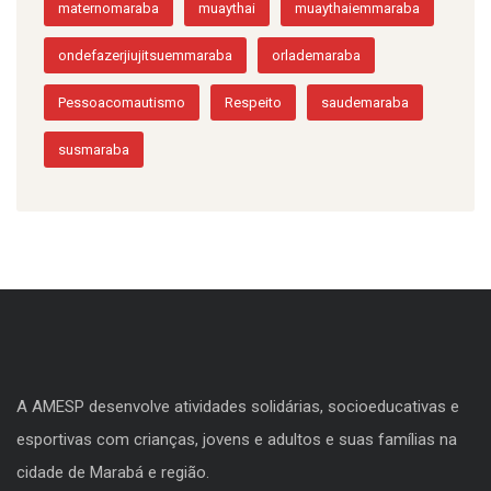
maternomaraba
muaythai
muaythaiemmaraba
ondefazerjiujitsuemmaraba
orlademaraba
Pessoacomautismo
Respeito
saudemaraba
susmaraba
A AMESP desenvolve atividades solidárias, socioeducativas e
esportivas com crianças, jovens e adultos e suas famílias na
cidade de Marabá e região.