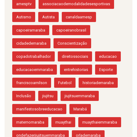
amesptv
associacaodemodalidadesesportivas
Autismo
Autista
canaldaamesp
capoeiramaraba
capoeiranobrasil
cidadedemaraba
Conscientização
copadotrabalhador
direitossociais
educacao
educacaoemmaraba
entrehistorias
Esporte
franciscoarnilson
Futebol
historiademaraba
Inclusão
jiujitsu
jiujitsuemmaraba
manifestosobreeducacao
Marabá
maternomaraba
muaythai
muaythaiemmaraba
ondefazerjiujitsuemmaraba
orlademaraba