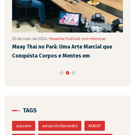
20 de maio de 2024
/
Resenha PodCast com Heriomar
20 d
são
Muay Thai no Pará: Uma Arte Marcial que
Eix
Conquista Corpos e Mentes em
de 
TAGS
acpoeira
aeroportodemaraba
AMESP