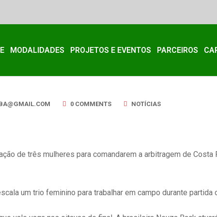
E
MODALIDADES
PROJETOS E EVENTOS
PARCEIROS
CA
BA@GMAIL.COM
0 COMMENTS
NOTÍCIAS
!
scalação de três mulheres para comandarem a arbitragem de Costa
escala um trio feminino para trabalhar em campo durante partida 