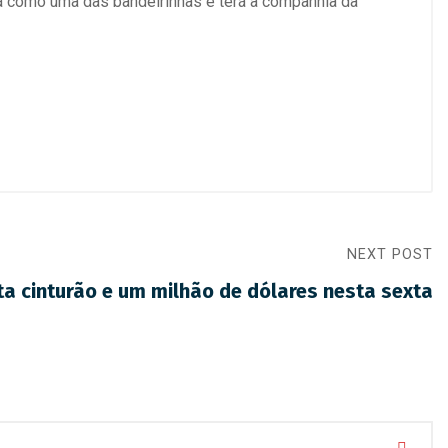
ará como uma das bandeirinhas e terá a companhia da
NEXT POST
a cinturão e um milhão de dólares nesta sexta