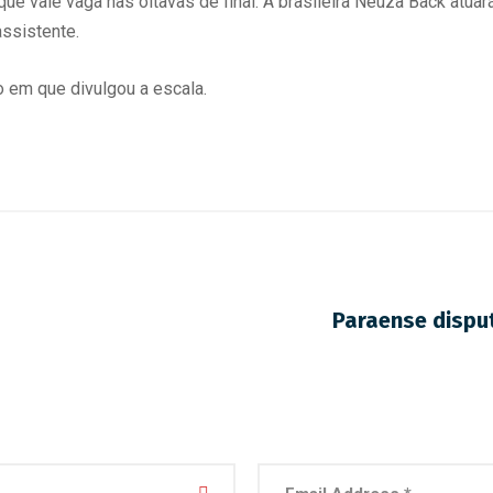
 que vale vaga nas oitavas de final. A brasileira Neuza Back atu
ssistente.
o em que divulgou a escala.
Paraense disput