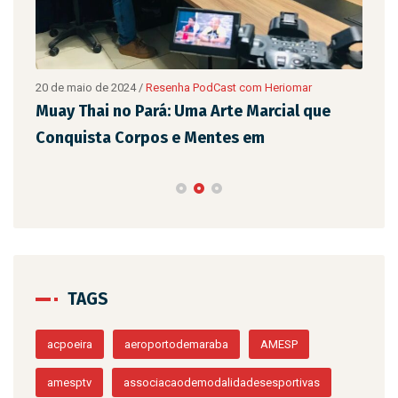
20 de maio de 2024
/
Resenha PodCast com Heriomar
20 d
são
Muay Thai no Pará: Uma Arte Marcial que
Eix
Conquista Corpos e Mentes em
de 
TAGS
acpoeira
aeroportodemaraba
AMESP
amesptv
associacaodemodalidadesesportivas