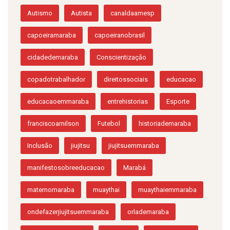
Autismo
Autista
canaldaamesp
capoeiramaraba
capoeiranobrasil
cidadedemaraba
Conscientização
copadotrabalhador
direitossociais
educacao
educacaoemmaraba
entrehistorias
Esporte
franciscoarnilson
Futebol
historiademaraba
Inclusão
jiujitsu
jiujitsuemmaraba
manifestosobreeducacao
Marabá
maternomaraba
muaythai
muaythaiemmaraba
ondefazerjiujitsuemmaraba
orlademaraba