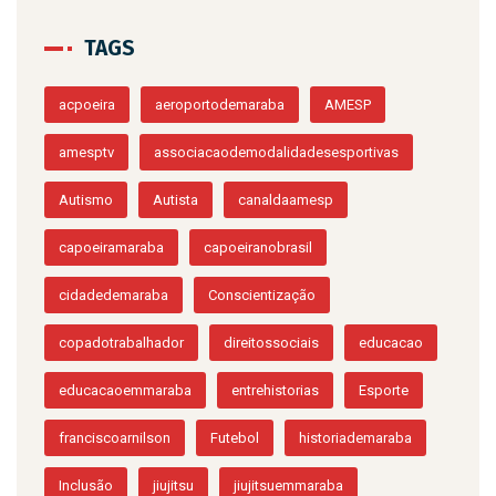
TAGS
acpoeira
aeroportodemaraba
AMESP
amesptv
associacaodemodalidadesesportivas
Autismo
Autista
canaldaamesp
capoeiramaraba
capoeiranobrasil
cidadedemaraba
Conscientização
copadotrabalhador
direitossociais
educacao
educacaoemmaraba
entrehistorias
Esporte
franciscoarnilson
Futebol
historiademaraba
Inclusão
jiujitsu
jiujitsuemmaraba