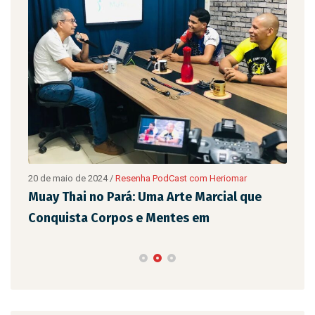
20 de maio de 2024
/
Resenha PodCast com Heriomar
20 d
são
Muay Thai no Pará: Uma Arte Marcial que
Eix
Conquista Corpos e Mentes em
de 