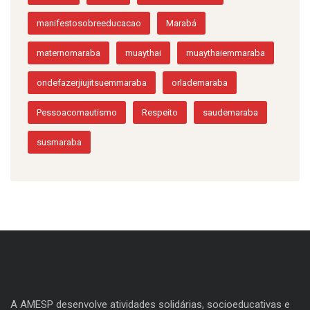
manifestosobreeducacao
Marabá
maternomaraba
muaythai
muaythaiemmaraba
ondefazerjiujitsuemmaraba
orlademaraba
Pessoacomautismo
Respeito
saudemaraba
susmaraba
A AMESP desenvolve atividades solidárias, socioeducativas e