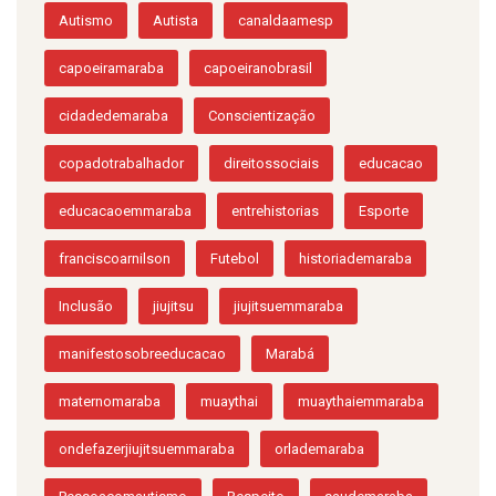
Autismo
Autista
canaldaamesp
capoeiramaraba
capoeiranobrasil
cidadedemaraba
Conscientização
copadotrabalhador
direitossociais
educacao
educacaoemmaraba
entrehistorias
Esporte
franciscoarnilson
Futebol
historiademaraba
Inclusão
jiujitsu
jiujitsuemmaraba
manifestosobreeducacao
Marabá
maternomaraba
muaythai
muaythaiemmaraba
ondefazerjiujitsuemmaraba
orlademaraba