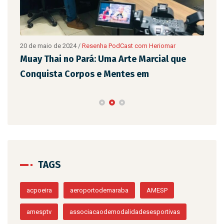
20 de maio de 2024
/
Resenha PodCast com Heriomar
20 d
são
Muay Thai no Pará: Uma Arte Marcial que
Eix
Conquista Corpos e Mentes em
de 
TAGS
acpoeira
aeroportodemaraba
AMESP
amesptv
associacaodemodalidadesesportivas