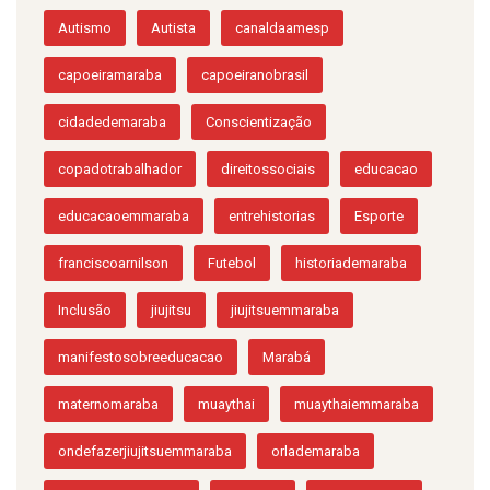
Autismo
Autista
canaldaamesp
capoeiramaraba
capoeiranobrasil
cidadedemaraba
Conscientização
copadotrabalhador
direitossociais
educacao
educacaoemmaraba
entrehistorias
Esporte
franciscoarnilson
Futebol
historiademaraba
Inclusão
jiujitsu
jiujitsuemmaraba
manifestosobreeducacao
Marabá
maternomaraba
muaythai
muaythaiemmaraba
ondefazerjiujitsuemmaraba
orlademaraba