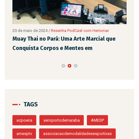
20 de maio de 2024
/
Resenha PodCast com Heriomar
20 d
são
Muay Thai no Pará: Uma Arte Marcial que
Eix
Conquista Corpos e Mentes em
de 
TAGS
acpoeira
aeroportodemaraba
AMESP
amesptv
associacaodemodalidadesesportivas