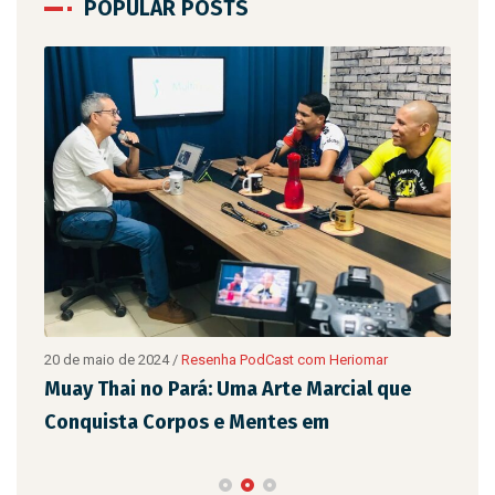
POPULAR POSTS
20 de maio de 2024
/
Resenha PodCast com Heriomar
20 d
são
Muay Thai no Pará: Uma Arte Marcial que
Eix
Conquista Corpos e Mentes em
de 