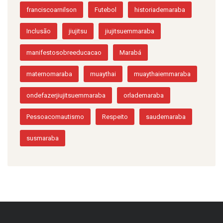
franciscoarnilson
Futebol
historiademaraba
Inclusão
jiujitsu
jiujitsuemmaraba
manifestosobreeducacao
Marabá
maternomaraba
muaythai
muaythaiemmaraba
ondefazerjiujitsuemmaraba
orlademaraba
Pessoacomautismo
Respeito
saudemaraba
susmaraba