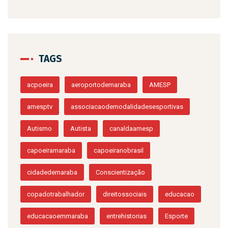
TAGS
acpoeira
aeroportodemaraba
AMESP
amesptv
associacaodemodalidadesesportivas
Autismo
Autista
canaldaamesp
capoeiramaraba
capoeiranobrasil
cidadedemaraba
Conscientização
copadotrabalhador
direitossociais
educacao
educacaoemmaraba
entrehistorias
Esporte