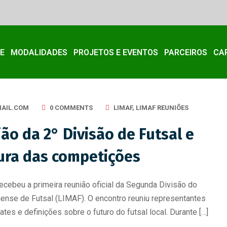
E
MODALIDADES
PROJETOS E EVENTOS
PARCEIROS
CA
AIL.COM
0 COMMENTS
LIMAF
,
LIMAF REUNIÕES
ião da 2° Divisão de Futsal e
tura das competições
ecebeu a primeira reunião oficial da Segunda Divisão do
ense de Futsal (LIMAF). O encontro reuniu representantes
es e definições sobre o futuro do futsal local. Durante […]