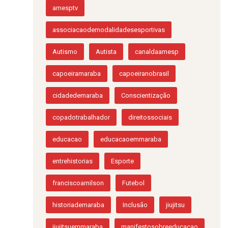
amesptv
associacaodemodalidadesesportivas
Autismo
Autista
canaldaamesp
capoeiramaraba
capoeiranobrasil
cidadedemaraba
Conscientização
copadotrabalhador
direitossociais
educacao
educacaoemmaraba
entrehistorias
Esporte
franciscoarnilson
Futebol
historiademaraba
Inclusão
jiujitsu
jiujitsuemmaraba
manifestosobreeducacao