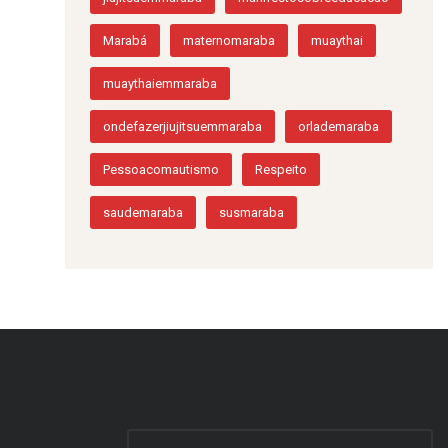
Marabá
maternomaraba
muaythai
muaythaiemmaraba
ondefazerjiujitsuemmaraba
orlademaraba
Pessoacomautismo
Respeito
saudemaraba
susmaraba