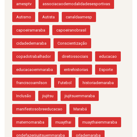
amesptv
associacaodemodalidadesesportivas
Autismo
Autista
canaldaamesp
capoeiramaraba
capoeiranobrasil
cidadedemaraba
Conscientização
copadotrabalhador
direitossociais
educacao
educacaoemmaraba
entrehistorias
Esporte
franciscoarnilson
Futebol
historiademaraba
Inclusão
jiujitsu
jiujitsuemmaraba
manifestosobreeducacao
Marabá
maternomaraba
muaythai
muaythaiemmaraba
ondefazerjiujitsuemmaraba
orlademaraba