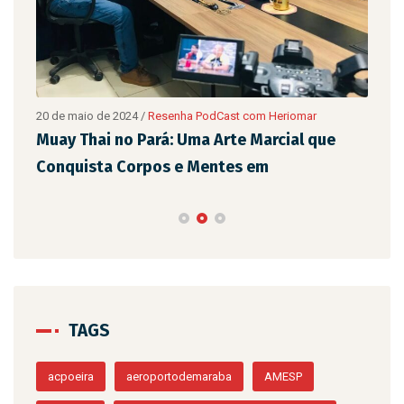
20 de maio de 2024
/
Resenha PodCast com Heriomar
20 d
são
Muay Thai no Pará: Uma Arte Marcial que
Eix
Conquista Corpos e Mentes em
de 
TAGS
acpoeira
aeroportodemaraba
AMESP