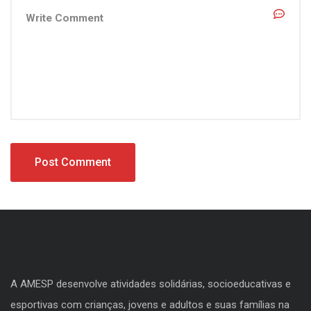
A AMESP desenvolve atividades solidárias, socioeducativas e
esportivas com crianças, jovens e adultos e suas famílias na