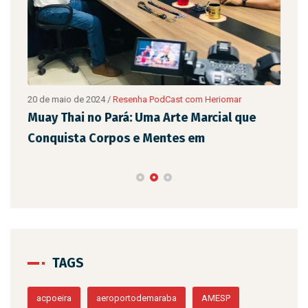
20 de maio de 2024
/
Resenha PodCast com Heriomar
20 d
são
Muay Thai no Pará: Uma Arte Marcial que
Eix
Conquista Corpos e Mentes em
de 
TAGS
acpoeira
aeroportodemaraba
AMESP