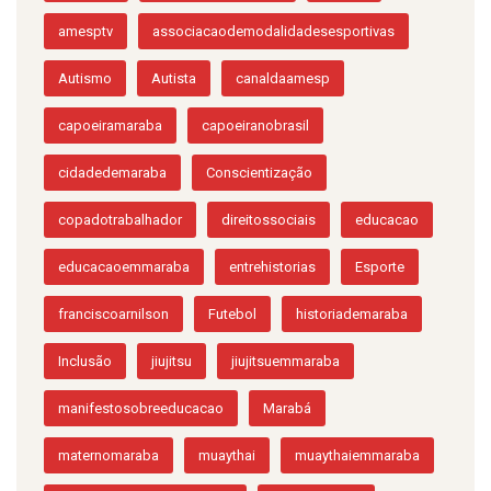
amesptv
associacaodemodalidadesesportivas
Autismo
Autista
canaldaamesp
capoeiramaraba
capoeiranobrasil
cidadedemaraba
Conscientização
copadotrabalhador
direitossociais
educacao
educacaoemmaraba
entrehistorias
Esporte
franciscoarnilson
Futebol
historiademaraba
Inclusão
jiujitsu
jiujitsuemmaraba
manifestosobreeducacao
Marabá
maternomaraba
muaythai
muaythaiemmaraba