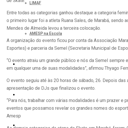
de Skate.
LIMAF
Entre todas as categorias ganhou destaque a categoria femin
o primeiro lugar foi a atleta Ruana Sales, de Marabá, sendo
Mendes de Almeida levou a terceira colocação.
AMESP na Escola
A organização do evento ficou por conta da Associação Ma
Esportes) e parceria da Semel (Secretaria Municipal de Espo
“O evento atraiu um grande público e nós da Semel sempre e
PARCEIROS
em qualquer uma de suas modalidades”, afirmou Thyago Ferra
O evento seguiu até às 20 horas de sábado, 26. Depois das 
apresentação de DJs que finalizou o evento.
CARTÃO AMESP
“Para nós, trabalhar com várias modalidades é um prazer e p
eventos que possamos revelar os grandes nomes do esporte 
Amesp
QUEM SOMOS