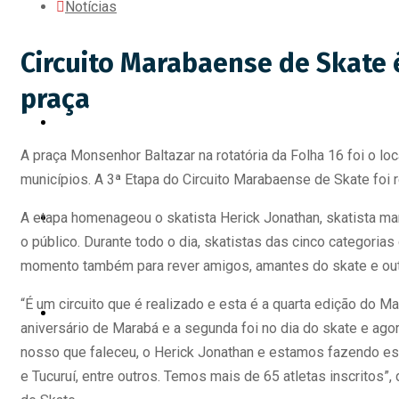
Notícias
Circuito Marabaense de Skate 
praça
HOME
A praça Monsenhor Baltazar na rotatória da Folha 16 foi o lo
municípios. A 3ª Etapa do Circuito Marabaense de Skate foi 
A etapa homenageou o skatista Herick Jonathan, skatista ma
MODALIDADES
o público. Durante todo o dia, skatistas das cinco categorias
momento também para rever amigos, amantes do skate e outr
“É um circuito que é realizado e esta é a quarta edição do M
PROJETOS E EVENTOS
aniversário de Marabá e a segunda foi no dia do skate e a
nosso que faleceu, o Herick Jonathan e estamos fazendo es
e Tucuruí, entre outros. Temos mais de 65 atletas inscrito