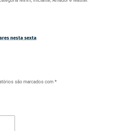
tegoria Mirim, Iniciante, Amador e Master.
ares nesta sexta
atórios são marcados com
*