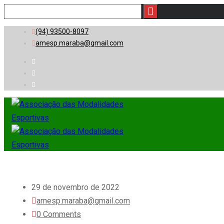
(94) 93500-8097
amesp.maraba@gmail.com
29 de novembro de 2022
amesp.maraba@gmail.com
0 Comments