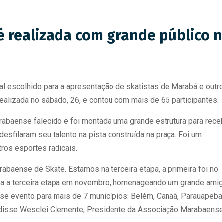
é realizada com grande público 
cal escolhido para a apresentação de skatistas de Marabá e outr
realizada no sábado, 26, e contou com mais de 65 participantes.
rabaense falecido e foi montada uma grande estrutura para rece
 desfilaram seu talento na pista construída na praça. Foi um
os esportes radicais.
arabaense de Skate. Estamos na terceira etapa, a primeira foi no
gora a terceira etapa em novembro, homenageando um grande ami
se evento para mais de 7 municípios: Belém, Canaã, Parauapeb
s”, disse Wesclei Clemente, Presidente da Associação Marabaens