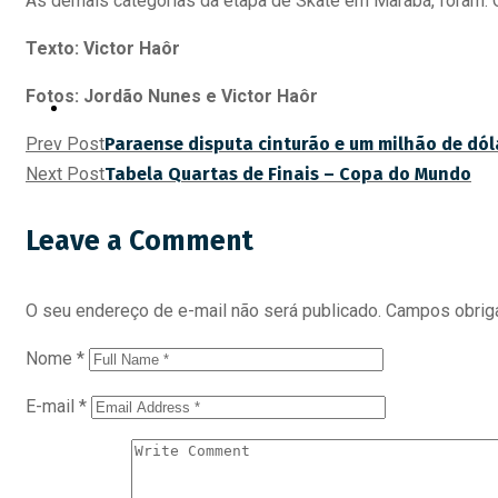
As demais categorias da etapa de Skate em Marabá, foram: Ca
Texto: Victor Haôr
Fotos: Jordão Nunes e Victor Haôr
CONTATO
Prev Post
Paraense disputa cinturão e um milhão de dól
Next Post
Tabela Quartas de Finais – Copa do Mundo
Leave a Comment
O seu endereço de e-mail não será publicado.
Campos obrig
Nome
*
E-mail
*