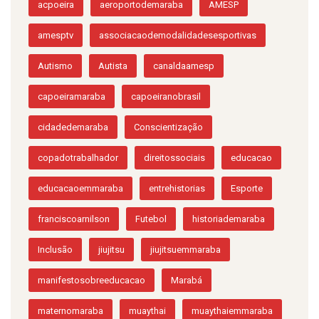
acpoeira
aeroportodemaraba
AMESP
amesptv
associacaodemodalidadesesportivas
Autismo
Autista
canaldaamesp
capoeiramaraba
capoeiranobrasil
cidadedemaraba
Conscientização
copadotrabalhador
direitossociais
educacao
educacaoemmaraba
entrehistorias
Esporte
franciscoarnilson
Futebol
historiademaraba
Inclusão
jiujitsu
jiujitsuemmaraba
manifestosobreeducacao
Marabá
maternomaraba
muaythai
muaythaiemmaraba