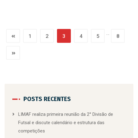
…
1
2
3
4
5
8
POSTS RECENTES
LIMAF realiza primeira reunião da 2° Divisão de
Futsal e discute calendário e estrutura das
competições