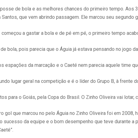
posse de bola e as melhores chances do primeiro tempo. Aos 31
n Santos, que vem abrindo passagem. Ele marcou seu segundo g
começou a gastar a bola e de pé em pé, o primeiro tempo acab
e bola, pois parecia que o Águia já estava pensando no jogo da 
os espações da marcação e o Caeté nem parecia aquele time qu
do lugar geral na competição e é o líder do Grupo B, à frente 
 para o Goiás, pela Copa do Brasil. O Zinho Oliveira vai lotar, 
iro gol que marcou no pelo Águia no Zinho Oliveira foi em 2008,
e o sucesso da equipe e o bom desempenho que teve durante a p
Caeté”.