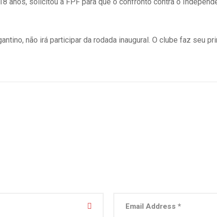
118 anos, solicitou à FPF para que o confronto contra o Indepen
ntino, não irá participar da rodada inaugural. O clube faz seu 