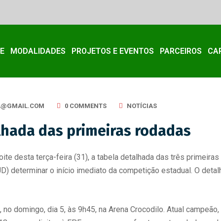
E
MODALIDADES
PROJETOS E EVENTOS
PARCEIROS
CA
A@GMAIL.COM
0 COMMENTS
NOTÍCIAS
alhada das primeiras rodadas
oite desta terça-feira (31), a tabela detalhada das três primei
JD) determinar o início imediato da competição estadual. O det
o, no domingo, dia 5, às 9h45, na Arena Crocodilo. Atual campeão