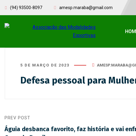
(94) 93500-8097
amesp.maraba@gmail.com
HOM
5 DE MARÇO DE 2023
AMESP.MARABA@G
Defesa pessoal para Mulhe
PREV POST
Águia desbanca favorito, faz história e vai enf