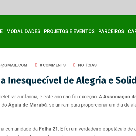
E
MODALIDADES
PROJETOS E EVENTOS
PARCEIROS
CA
A@GMAIL.COM
0 COMMENTS
NOTÍCIAS
Dia Inesquecível de Alegria e Sol
elebrar a infância, e este ano não foi exceção. A
Associação da
a do
Águia de Marabá
, se uniram para proporcionar um dia de a
, na comunidade da
Folha 21
. E foi um verdadeiro espetáculo de