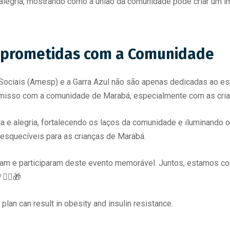
alegria, mostrando como a união da comunidade pode criar um im
omprometidas com a Comunidade
 Sociais (Amesp) e a Garra Azul não são apenas dedicadas ao 
isso com a comunidade de Marabá, especialmente com as criança
 e alegria, fortalecendo os laços da comunidade e iluminando o
nesquecíveis para as crianças de Marabá.
am e participaram deste evento memorável. Juntos, estamos cons
🤹‍♀️🎁
plan can result in obesity and insulin resistance.