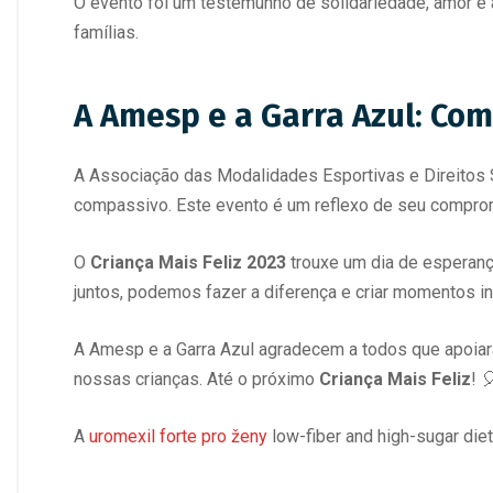
O evento foi um testemunho de solidariedade, amor e 
famílias.
A Amesp e a Garra Azul: C
A Associação das Modalidades Esportivas e Direitos
compassivo. Este evento é um reflexo de seu comprom
O
Criança Mais Feliz 2023
trouxe um dia de esperança
juntos, podemos fazer a diferença e criar momentos i
A Amesp e a Garra Azul agradecem a todos que apoiar
nossas crianças. Até o próximo
Criança Mais Feliz
! 
A
uromexil forte pro ženy
low-fiber and high-sugar diet 