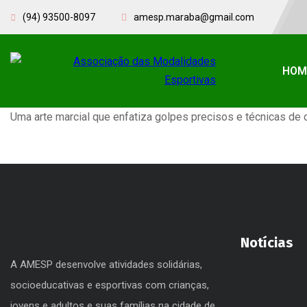
(94) 93500-8097
amesp.maraba@gmail.com
HOM
Uma arte marcial que enfatiza golpes precisos e técnicas de
Notícias
A AMESP desenvolve atividades solidárias,
socioeducativas e esportivas com crianças,
jovens e adultos e suas famílias na cidade de